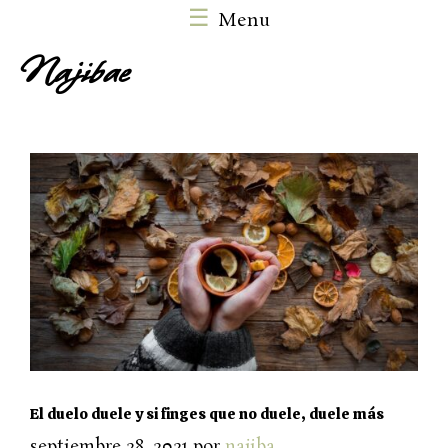
Saltar
Menu
al
Najibae
contenido
M
El duelo duele y si finges que no duele, duele más
septiembre 28, 2021
por
najiba