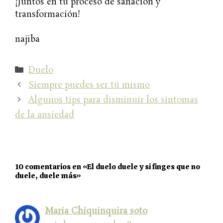
¡Juntos en tu proceso de sanación y
transformación!
najiba
Categorías
Duelo
Siempre puedes ser tú mismo
Algunos tips para disminuir los síntomas
de la ansiedad
10 comentarios en «El duelo duele y si finges que no
duele, duele más»
Maria Chiquinquira soto