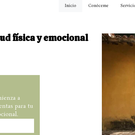
Inicio
Conóceme
Servici
ud física y emocional
mienza a
entas para tu
cional.