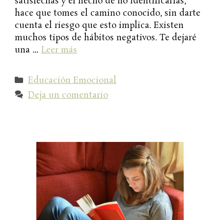
satisfechas y el hecho de no identificarlas,
hace que tomes el camino conocido, sin darte
cuenta el riesgo que esto implica. Existen
muchos tipos de hábitos negativos. Te dejaré
una …
Leer más
Categorías
Educación Emocional
Deja un comentario