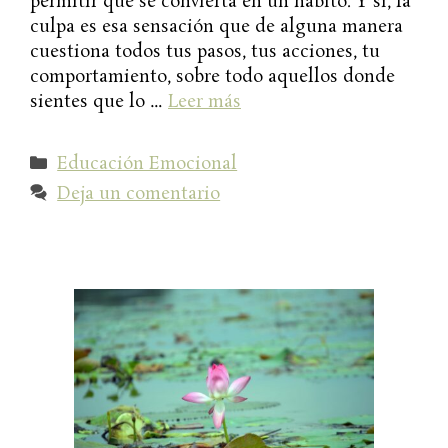
permitir que se convierta en un hábito. Y sí, la
culpa es esa sensación que de alguna manera
cuestiona todos tus pasos, tus acciones, tu
comportamiento, sobre todo aquellos donde
sientes que lo …
Leer más
Categorías
Educación Emocional
Deja un comentario